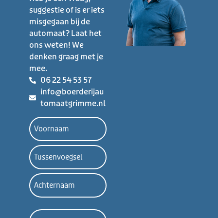
suggestie of is er iets
misgegaan bij de
automaat? Laat het
ons weten! We
denken graag met je
mee.
06 22 54 53 57
info@boerderijau
tomaatgrimme.nl
Naam
E-