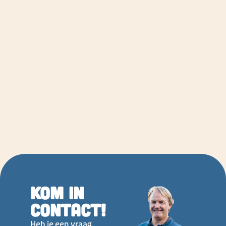
Kom in
contact!
Heb je een vraag,