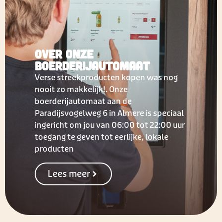
Over onze
boerderijautomaat
Verse streekproducten kopen was nog
nooit zo makkelijk!. Onze
boerderijautomaat aan de
Paradijsvogelweg 6 in Almere is speciaal
ingericht om jou van 06:00 tot 22:00 uur
toegang te geven tot eerlijke, lokale
producten
Lees meer