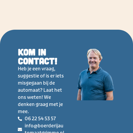
Kom in
contact!
Heb je een vraag,
suggestie of is er iets
misgegaan bij de
automaat? Laat het
ons weten! We
denken graag met je
mee.
06 22 54 53 57
info@boerderijau
tomaatgrimme.nl