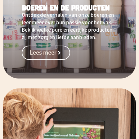
Boeren en de producten
Ontdek de verhalen van onze boeren en
leer meer over hun passie voor het vak.
Bekijk welke pure en eerlijke producten
zij met zorg en liefde aanbieden.
Lees meer